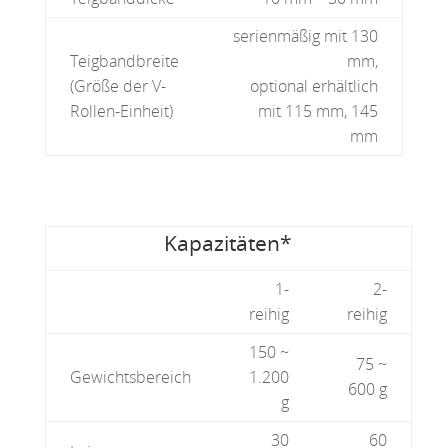
serienmäßig mit 130
Teigbandbreite
mm,
(Größe der V-
optional erhältlich
Rollen-Einheit)
mit 115 mm, 145
mm
Kapazitäten*
1-
2-
reihig
reihig
150 ~
75 ~
Gewichtsbereich
1.200
600 g
g
30
60