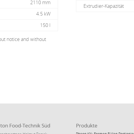
2110 mm
Extrudier-Kapazität
4.5 kW
150 l
out notice and without
lton Food-Technik Süd
Produkte
rechpartner: Helmut Papak
Rheon KN: Formen Füllen Portionie