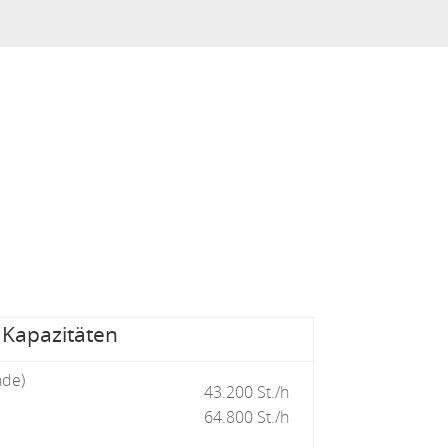
Kapazitäten
nde)
43.200 St./h
64.800 St./h