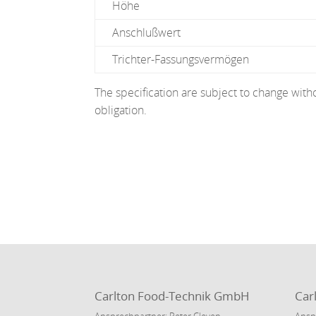
Höhe
Anschlußwert
Trichter-Fassungsvermögen
The specification are subject to change with
obligation.
Carlton Food-Technik GmbH
Car
Ansprechpartner: Peter Cleven
Ansp